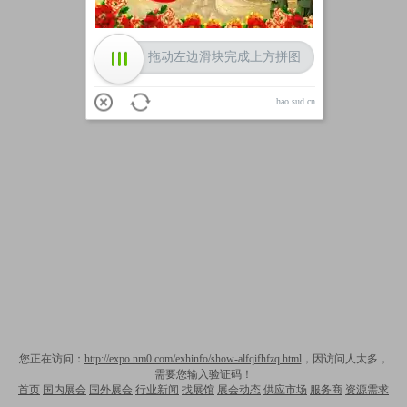
拖动左边滑块完成上方拼图
hao.sud.cn
您正在访问：
http://expo.nm0.com/exhinfo/show-alfqifhfzq.html
，因访问人太多，
需要您输入验证码！
首页
国内展会
国外展会
行业新闻
找展馆
展会动态
供应市场
服务商
资源需求