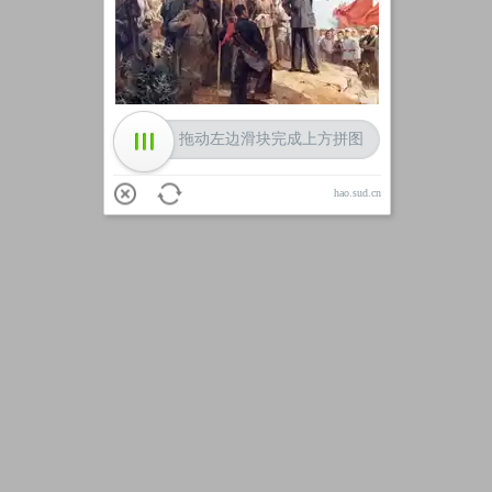
加载中
拖动左边滑块完成上方拼图
hao.sud.cn