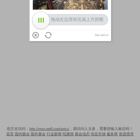
拖动左边滑块完成上方拼图
hao.sud.cn
您正在访问：
http://expo.nm0.com/news/
，因访问人太多，需要您输入验证码！
首页
国内展会
国外展会
行业新闻
找展馆
展会动态
供应市场
服务商
资源需求